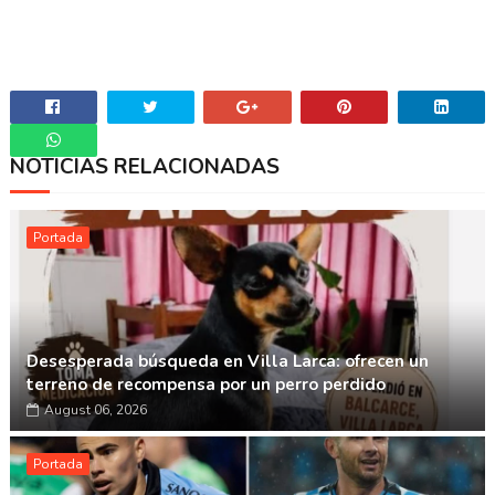
NOTICIAS RELACIONADAS
Whatsapp
Portada
Desesperada búsqueda en Villa Larca: ofrecen un
terreno de recompensa por un perro perdido
August 06, 2026
Portada