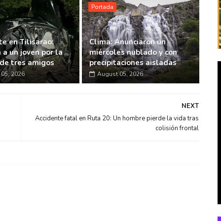
Portada
e en Tilisarao:
Clima: Anunciaron un
 a un joven por la
miércoles nublado y con
de tres amigos
precipitaciones aisladas
05, 2026
August 05, 2026
NEXT
Accidente fatal en Ruta 20: Un hombre pierde la vida tras
colisión frontal