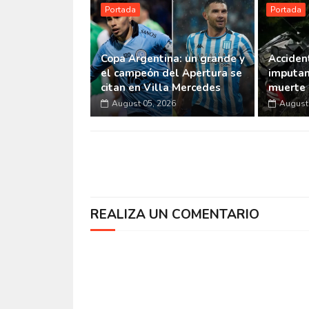
Portada
Portada
Copa Argentina: un grande y
Accident
el campeón del Apertura se
imputan
citan en Villa Mercedes
muerte 
August 05, 2026
August 
REALIZA UN COMENTARIO