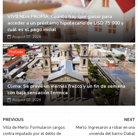
VIVIENDA PROPIA: Cuánto hay que ganar para
acceder a un préstamo hipotecario de USD 75.000 y
cuál es el pago inicial
August 07, 2026
Portada
Clima: Se prevé un viernes fresco y un fin de semana
con baja sensación térmica
August 07, 2026
PREVIOUS
NEXT
Villa de Merlo: Formularon cargos
Merlo: Ingresaron a robar en una
contra imputado por el delito de
vivienda del barrio Dabal