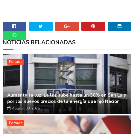
NOTICIAS RELACIONADAS
Whatsapp
Portada
Aumenta la luz: La luz sube hasta un 30% en San Luis
por los nuevos precios de la energía que fijó Nación
August 08, 2026
Portada