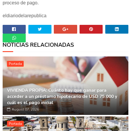
proceso de pago.
eldiariodelarepublica
NOTICIAS RELACIONADAS
Whatsapp
Portada
VIVIENDA PROPIA: Cuánto hay que ganar para
acceder a un préstamo hipotecario de USD 75.000 y
cuál es el pago inicial
August 07, 2026
Portada