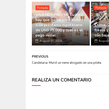
Portada
Portada
VIVIENDA PROPIA: Cuánto
hay que ganar para acceder
a un préstamo hipotecario
Clima: 
de USD 75.000 y cuál es el
fresco y
pago inicial
con baj
August 07, 2026
August 
PREVIOUS
Candelaria: Murió un nene ahogado en una pileta
REALIZA UN COMENTARIO