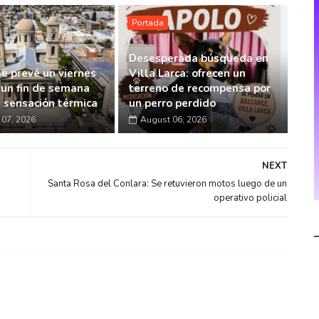
Portada
Desesperada búsqueda en
Se prevé un viernes
Villa Larca: ofrecen un
 un fin de semana
terreno de recompensa por
a sensación térmica
un perro perdido
07, 2026
August 06, 2026
NEXT
Santa Rosa del Conlara: Se retuvieron motos luego de un
operativo policial