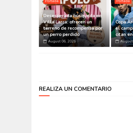
Portada
Portada
Desesperada búsqueda en
Villa Larca: ofrecen un
Copa Ar
terreno de recompensa por
el camp
un perro perdido
citan e
August 06, 2026
August 
REALIZA UN COMENTARIO