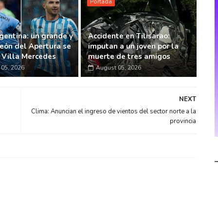
Portada
gentina: un grande y
Accidente en Tilisarao:
eón del Apertura se
imputan a un joven por la
n Villa Mercedes
muerte de tres amigos
05, 2026
August 05, 2026
NEXT
Clima: Anuncian el ingreso de vientos del sector norte a la
provincia