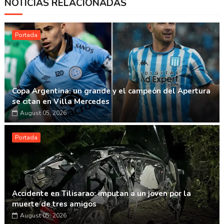
NOTICIAS RELACIONADAS
Whatsapp
Portada
Copa Argentina: un grande y el campeón del Apertura
se citan en Villa Mercedes
August 05, 2026
Portada
Accidente en Tilisarao: imputan a un joven por la
muerte de tres amigos
August 05, 2026