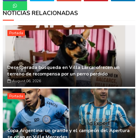
NOTICIAS RELACIONADAS
Whatsapp
Portada
Desesperada búsqueda en Villa Larca: ofrecen un
terreno de recompensa por un perro perdido
August 06, 2026
Portada
Copa Argentina: un grande y el campeón del Apertura
se citan en Villa Mercedes