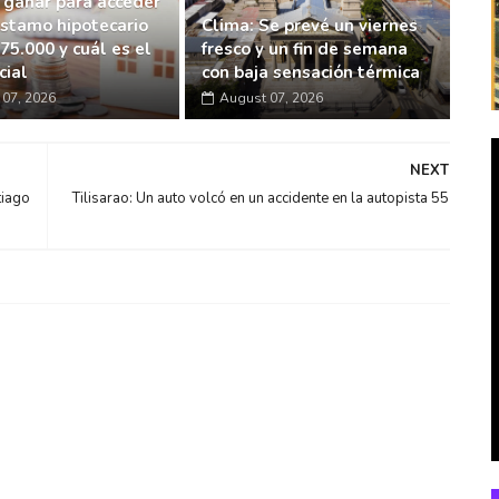
 ganar para acceder
éstamo hipotecario
Clima: Se prevé un viernes
75.000 y cuál es el
fresco y un fin de semana
cial
con baja sensación térmica
07, 2026
August 07, 2026
NEXT
tiago
Tilisarao: Un auto volcó en un accidente en la autopista 55