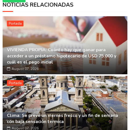
NOTICIAS RELACIONADAS
Whatsapp
Portada
VIVIENDA PROPIA: Cuánto hay que ganar para
acceder a un préstamo hipotecario de USD 75.000 y
cuál es el pago inicial
August 07, 2026
Portada
Clima: Se prevé un viernes fresco y un fin de semana
con baja sensación térmica
August 07, 2026