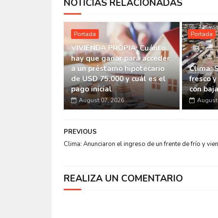
NOTICIAS RELACIONADAS
Portada
Portada
VIVIENDA PROPIA: Cuánto
hay que ganar para acceder
a un préstamo hipotecario
Clima: 
de USD 75.000 y cuál es el
fresco y
pago inicial
con baj
August 07, 2026
August 
PREVIOUS
Clima: Anunciaron el ingreso de un frente de frío y vie
REALIZA UN COMENTARIO