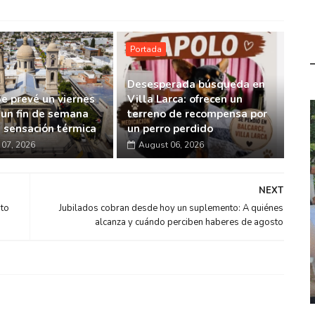
Portada
Desesperada búsqueda en
Se prevé un viernes
Villa Larca: ofrecen un
 un fin de semana
terreno de recompensa por
a sensación térmica
un perro perdido
07, 2026
August 06, 2026
NEXT
nto
Jubilados cobran desde hoy un suplemento: A quiénes
alcanza y cuándo perciben haberes de agosto