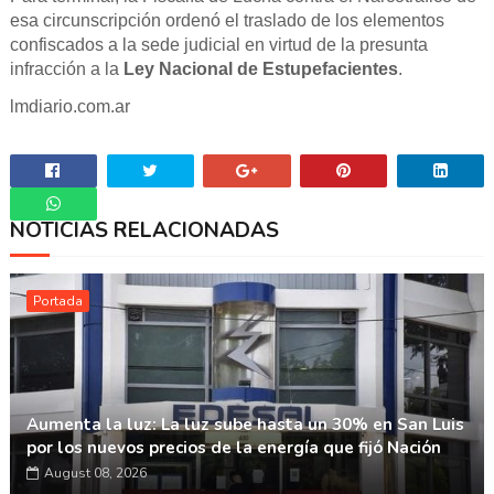
esa circunscripción ordenó el traslado de los elementos
confiscados a la sede judicial en virtud de la presunta
infracción a la
Ley Nacional de Estupefacientes
.
lmdiario.com.ar
NOTICIAS RELACIONADAS
Whatsapp
Portada
Aumenta la luz: La luz sube hasta un 30% en San Luis
por los nuevos precios de la energía que fijó Nación
August 08, 2026