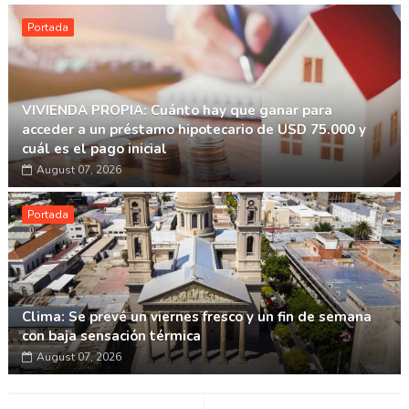
Portada
VIVIENDA PROPIA: Cuánto hay que ganar para
acceder a un préstamo hipotecario de USD 75.000 y
cuál es el pago inicial
August 07, 2026
Portada
Clima: Se prevé un viernes fresco y un fin de semana
con baja sensación térmica
August 07, 2026