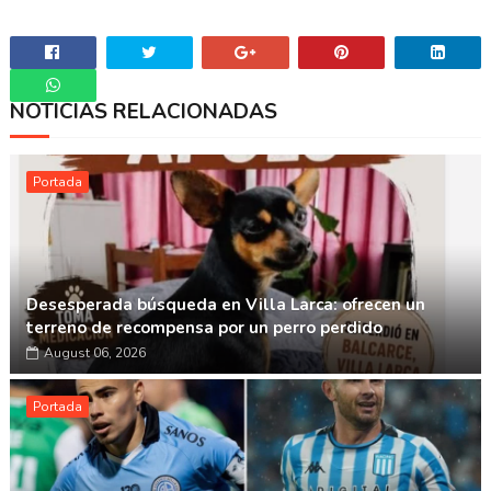
NOTICIAS RELACIONADAS
Whatsapp
Portada
Desesperada búsqueda en Villa Larca: ofrecen un
terreno de recompensa por un perro perdido
August 06, 2026
Portada