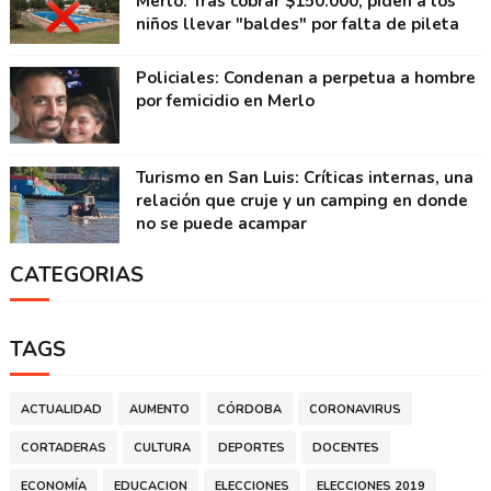
Merlo: Tras cobrar $150.000, piden a los
niños llevar "baldes" por falta de pileta
Policiales: Condenan a perpetua a hombre
por femicidio en Merlo
Turismo en San Luis: Críticas internas, una
relación que cruje y un camping en donde
no se puede acampar
CATEGORIAS
TAGS
ACTUALIDAD
AUMENTO
CÓRDOBA
CORONAVIRUS
CORTADERAS
CULTURA
DEPORTES
DOCENTES
ECONOMÍA
EDUCACION
ELECCIONES
ELECCIONES 2019