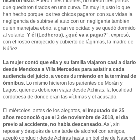
hicieron esto
. Fueron tres muertes, no fueron tres perros
que quedaron tirados en una curva. Es muy injusto lo que
han hecho porque los tres chicos pagaron con sus vidas la
negligencia de subirse al auto con un negligente también,
quien manejaba ebrio, a gran velocidad y se quedó dormido
al volante.
Y él (Ledheros), ¿qué va a pagar?
", expresó,
con el rostro enrojecido y cubierto de lágrimas, la madre de
Núñez.
La mujer contó que ella y su familia viajaron casi a diario
desde Mendoza a Villa Mercedes para asistir a cada
audiencia del juicio, a veces durmiendo en la terminal de
ómnibus.
Lo mismo hicieron los parientes de Morán y
Lagos, quienes debieron viajar desde Achiras, la localidad
cordobesa de donde eran las víctimas y el acusado.
El miércoles, antes de los alegatos,
el imputado de 25
años reconoció que el 3 de noviembre de 2018, el día
previo al accidente, no había descansado.
Así, sin
reposar y después de una tarde de alcohol con amigos,
aceptó conducir desde Achiras hasta un boliche de Naschel.