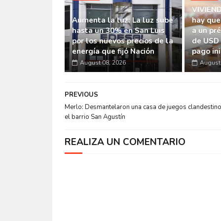
VIVIEND
Aumenta la luz: La luz sube
hay que
hasta un 30% en San Luis
a un pr
por los nuevos precios de la
de USD 
energía que fijó Nación
pago ini
August 08, 2026
August 
PREVIOUS
Merlo: Desmantelaron una casa de juegos clandestino
el barrio San Agustín
REALIZA UN COMENTARIO