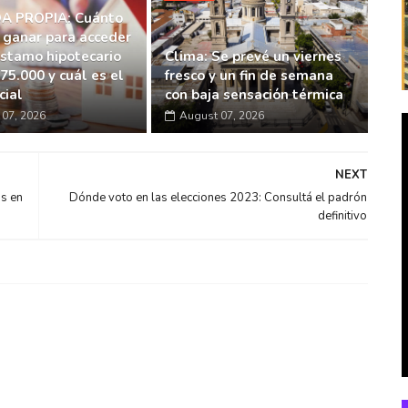
A PROPIA: Cuánto
 ganar para acceder
éstamo hipotecario
Clima: Se prevé un viernes
75.000 y cuál es el
fresco y un fin de semana
cial
con baja sensación térmica
07, 2026
August 07, 2026
NEXT
s en
Dónde voto en las elecciones 2023: Consultá el padrón
definitivo