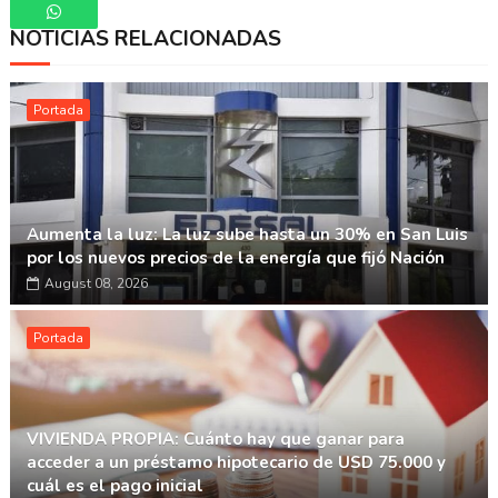
NOTICIAS RELACIONADAS
Whatsapp
Portada
Aumenta la luz: La luz sube hasta un 30% en San Luis
por los nuevos precios de la energía que fijó Nación
August 08, 2026
Portada
VIVIENDA PROPIA: Cuánto hay que ganar para
acceder a un préstamo hipotecario de USD 75.000 y
cuál es el pago inicial