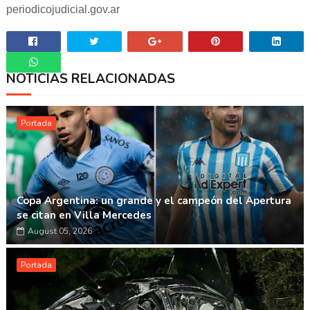
periodicojudicial.gov.ar
NOTICIAS RELACIONADAS
Whatsapp
Portada
Copa Argentina: un grande y el campeón del Apertura
se citan en Villa Mercedes
August 05, 2026
Portada