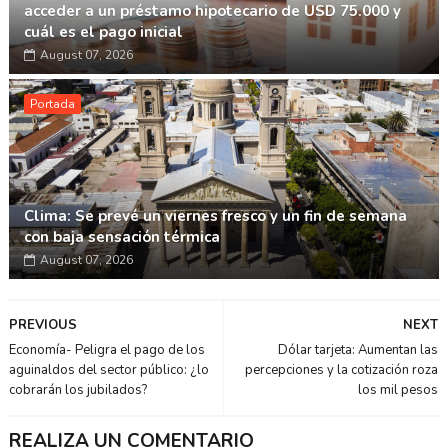
acceder a un préstamo hipotecario de USD 75.000 y
cuál es el pago inicial
August 07, 2026
Portada
Clima: Se prevé un viernes fresco y un fin de semana
con baja sensación térmica
August 07, 2026
PREVIOUS
NEXT
Economía- Peligra el pago de los
Dólar tarjeta: Aumentan las
aguinaldos del sector público: ¿lo
percepciones y la cotización roza
cobrarán los jubilados?
los mil pesos
REALIZA UN COMENTARIO