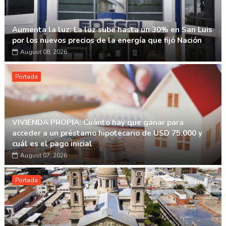
Aumenta la luz: La luz sube hasta un 30% en San Luis
por los nuevos precios de la energía que fijó Nación
August 08, 2026
Portada
VIVIENDA PROPIA: Cuánto hay que ganar para
acceder a un préstamo hipotecario de USD 75.000 y
cuál es el pago inicial
August 07, 2026
Portada