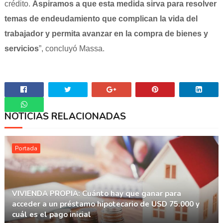
crédito.
Aspiramos a que esta medida sirva para resolver
temas de endeudamiento que complican la vida del
trabajador y permita avanzar en la compra de bienes y
servicios
”, concluyó Massa.
NOTICIAS RELACIONADAS
Whatsapp
Portada
VIVIENDA PROPIA: Cuánto hay que ganar para
acceder a un préstamo hipotecario de USD 75.000 y
cuál es el pago inicial