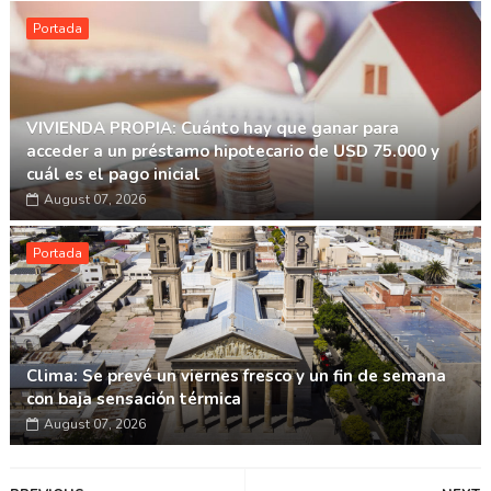
Portada
VIVIENDA PROPIA: Cuánto hay que ganar para
acceder a un préstamo hipotecario de USD 75.000 y
cuál es el pago inicial
August 07, 2026
Portada
Clima: Se prevé un viernes fresco y un fin de semana
con baja sensación térmica
August 07, 2026