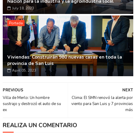
Nación para la industria y la agroindustria local
July 18, 2023
Portada
Viviendas: Construirán 980 nuevas casas en toda la
provincia de San Luis
April 05, 2023
PREVIOUS
NEXT
Villa de Merlo: Un hombre
Clima: El SMN renovó la alerta por
sustrajo y destrozó el auto de su
viento para San Luis y 7 provincias
ex
más
REALIZA UN COMENTARIO