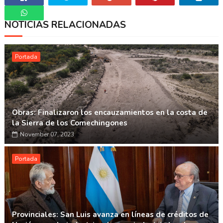
NOTICIAS RELACIONADAS
Whatsapp
Portada
Obras: Finalizaron los encauzamientos en la costa de
la Sierra de los Comechingones
November 07, 2023
Portada
Provinciales: San Luis avanza en líneas de créditos de