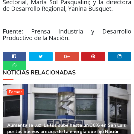
Sectorial, María Sol Pasqualini; y la directora
de Desarrollo Regional, Yanina Busquet.
Fuente: Prensa Industria y Desarrollo
Productivo de la Nación.
NOTICIAS RELACIONADAS
Whatsapp
Portada
Aumenta la luz: La luz sube hasta un 30% en San Luis
por los nuevos precios de la energía que fijó Nación