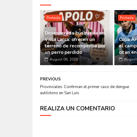
Portada
Portada
Desesperada búsqueda en
Villa Larca: ofrecen un
Copa Ar
terreno de recompensa por
el camp
un perro perdido
citan e
August 06, 2026
August 
PREVIOUS
Provinciales: Confirman el primer caso de dengue
autóctono en San Luis
REALIZA UN COMENTARIO