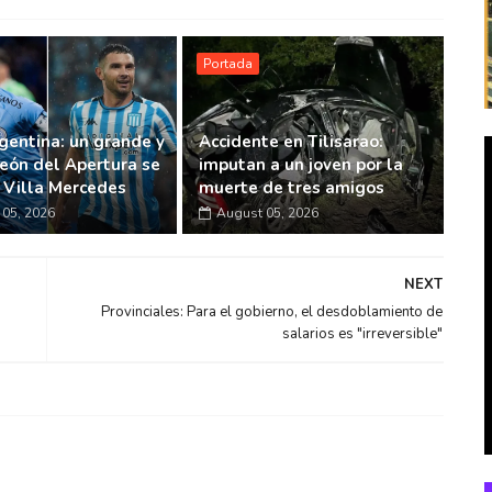
Portada
gentina: un grande y
Accidente en Tilisarao:
eón del Apertura se
imputan a un joven por la
n Villa Mercedes
muerte de tres amigos
05, 2026
August 05, 2026
NEXT
Provinciales: Para el gobierno, el desdoblamiento de
salarios es "irreversible"