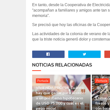
En tanto, desde la Cooperativa de Electricid
“acompañan a familiares y amigos ante tan s
memoria”.
Se precisó que hoy las oficinas de la Cooper
Las actividades de la colonia de verano de l
que la triste noticia generó dolor y constern
NOTICIAS RELACIONADAS
Portada
Portada
VIVIENDA PROPIA: Cuánto
hay que ganar para acceder
a un préstamo hipotecario
Clima: 
de USD 75.000 y cuál es el
fresco y
pago inicial
con baj