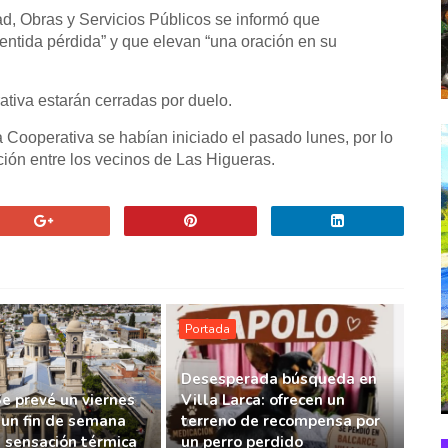
ad, Obras y Servicios Públicos se informó que
entida pérdida” y que elevan “una oración en su
ativa estarán cerradas por duelo.
a Cooperativa se habían iniciado el pasado lunes, por lo
ación entre los vecinos de Las Higueras.
Portada
Desesperada búsqueda en
Se prevé un viernes
Villa Larca: ofrecen un
 un fin de semana
terreno de recompensa por
a sensación térmica
un perro perdido