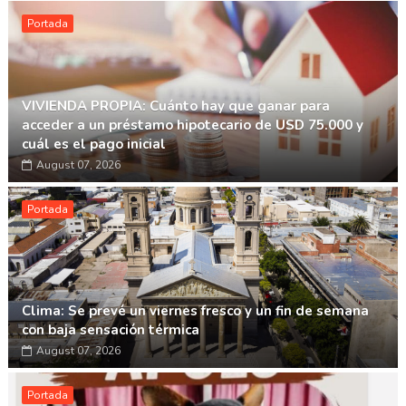
Portada
VIVIENDA PROPIA: Cuánto hay que ganar para
acceder a un préstamo hipotecario de USD 75.000 y
cuál es el pago inicial
August 07, 2026
Portada
Clima: Se prevé un viernes fresco y un fin de semana
con baja sensación térmica
August 07, 2026
Portada