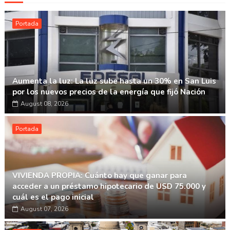
Portada
Aumenta la luz: La luz sube hasta un 30% en San Luis
por los nuevos precios de la energía que fijó Nación
August 08, 2026
Portada
VIVIENDA PROPIA: Cuánto hay que ganar para
acceder a un préstamo hipotecario de USD 75.000 y
cuál es el pago inicial
August 07, 2026