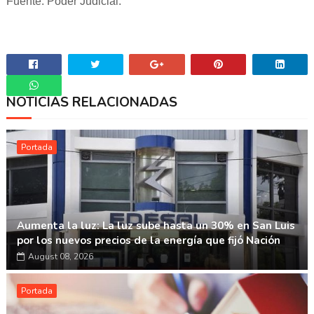
Fuente: Poder Judicial.
NOTICIAS RELACIONADAS
Whatsapp
Portada
Aumenta la luz: La luz sube hasta un 30% en San Luis
por los nuevos precios de la energía que fijó Nación
August 08, 2026
Portada