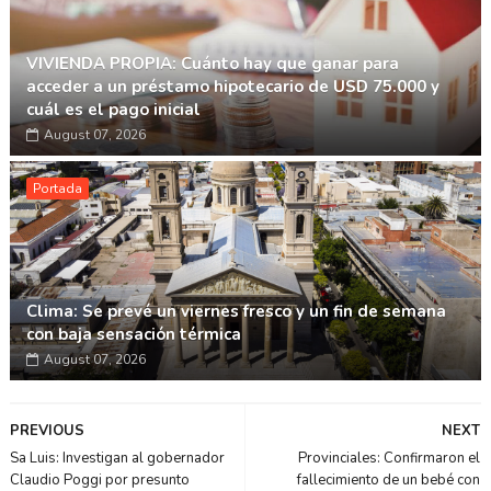
VIVIENDA PROPIA: Cuánto hay que ganar para
acceder a un préstamo hipotecario de USD 75.000 y
cuál es el pago inicial
August 07, 2026
Portada
Clima: Se prevé un viernes fresco y un fin de semana
con baja sensación térmica
August 07, 2026
PREVIOUS
NEXT
Sa Luis: Investigan al gobernador
Provinciales: Confirmaron el
Claudio Poggi por presunto
fallecimiento de un bebé con