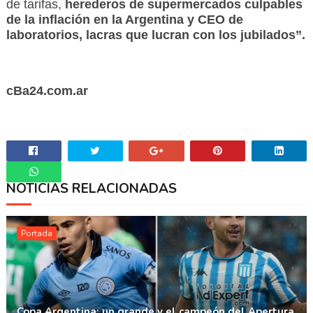
de tarifas,
herederos de supermercados culpables
de la inflación en la Argentina y CEO de
laboratorios, lacras que lucran con los jubilados”.
cBa24.com.ar
NOTICIAS RELACIONADAS
Whatsapp
Portada
Copa Argentina: un grande y el campeón del Apertura