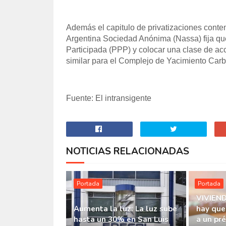
Además el capitulo de privatizaciones conte
Argentina Sociedad Anónima (Nassa) fija qu
Participada (PPP) y colocar una clase de a
similar para el Complejo de Yacimiento Carb
Fuente: El intransigente
NOTICIAS RELACIONADAS
Portada
Portada
VIVIEND
Aumenta la luz: La luz sube
hay que
hasta un 30% en San Luis
a un pr