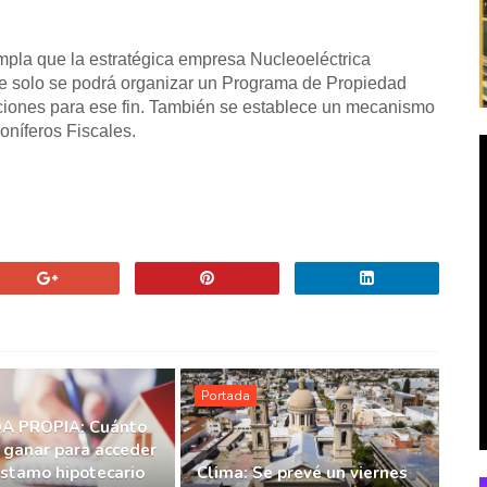
mpla que la estratégica empresa Nucleoeléctrica
e solo se podrá organizar un Programa de Propiedad
cciones para ese fin. También se establece un mecanismo
oníferos Fiscales.
Portada
A PROPIA: Cuánto
 ganar para acceder
éstamo hipotecario
Clima: Se prevé un viernes