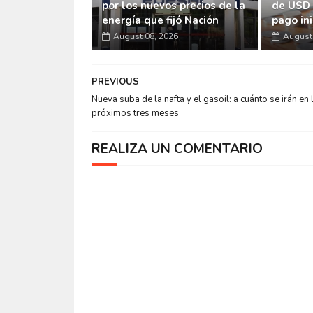
por los nuevos precios de la
de USD 
energía que fijó Nación
pago ini
August 08, 2026
August 
PREVIOUS
Nueva suba de la nafta y el gasoil: a cuánto se irán en 
próximos tres meses
REALIZA UN COMENTARIO