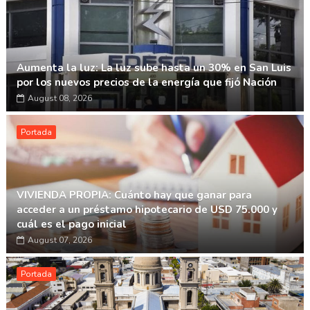
Aumenta la luz: La luz sube hasta un 30% en San Luis
por los nuevos precios de la energía que fijó Nación
August 08, 2026
Portada
VIVIENDA PROPIA: Cuánto hay que ganar para
acceder a un préstamo hipotecario de USD 75.000 y
cuál es el pago inicial
August 07, 2026
Portada