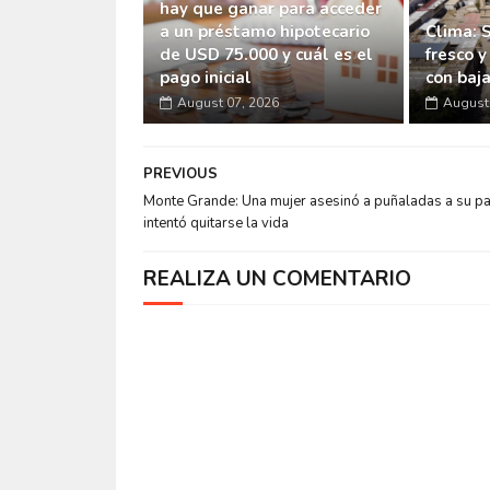
hay que ganar para acceder
a un préstamo hipotecario
Clima: 
de USD 75.000 y cuál es el
fresco y
pago inicial
con baj
August 07, 2026
August 
PREVIOUS
Monte Grande: Una mujer asesinó a puñaladas a su p
intentó quitarse la vida
REALIZA UN COMENTARIO