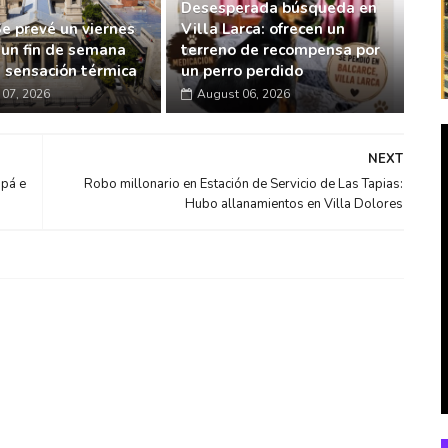
Desesperada búsqueda en
Se prevé un viernes
Villa Larca: ofrecen un
 un fin de semana
terreno de recompensa por
a sensación térmica
un perro perdido
07, 2026
August 06, 2026
NEXT
apá e
Robo millonario en Estación de Servicio de Las Tapias:
Hubo allanamientos en Villa Dolores