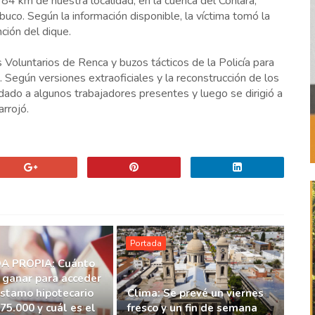
 84 km de nuestra localidad, en la cuenca del Conlara,
co. Según la información disponible, la víctima tomó la
ción del dique.
Voluntarios de Renca y buzos tácticos de la Policía para
. Según versiones extraoficiales y la reconstrucción de los
ludado a algunos trabajadores presentes y luego se dirigió a
rrojó.
Portada
A PROPIA: Cuánto
 ganar para acceder
éstamo hipotecario
Clima: Se prevé un viernes
75.000 y cuál es el
fresco y un fin de semana