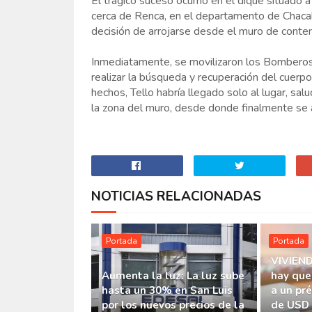
El trágico suceso ocurrió en el dique situado a
cerca de Renca, en el departamento de Chacabu
decisión de arrojarse desde el muro de conten
Inmediatamente, se movilizaron los Bomberos 
realizar la búsqueda y recuperación del cuerpo
hechos, Tello habría llegado solo al lugar, sa
la zona del muro, desde donde finalmente se a
NOTICIAS RELACIONADAS
Portada
Portada
VIVIEND
Aumenta la luz: La luz sube
hay que
hasta un 30% en San Luis
a un pr
por los nuevos precios de la
de USD 