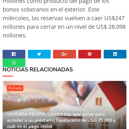
millones como producto del pago de los
bonos soberanos en el exterior. Este
miércoles, las reservas vuelven a caer US$247
millones para cerrar en un nivel de US$ 28.098
millones.
NOTICIAS RELACIONADAS
Whatsapp
Portada
VIVIENDA PROPIA: Cuánto hay que ganar para
acceder a un préstamo hipotecario de USD 75.000 y
cuál es el pago inicial