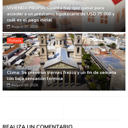
VIVIENDA PROPIA: Cuánto hay que ganar para
acceder a un préstamo hipotecario de USD 75.000 y
cuál es el pago inicial
August 07, 2026
Portada
Clima: Se prevé un viernes fresco y un fin de semana
con baja sensación térmica
August 07, 2026
REALIZA UN COMENTARIO