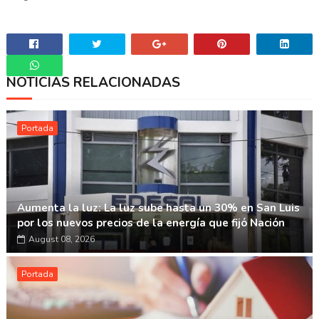
NOTICIAS RELACIONADAS
Whatsapp
Portada
Aumenta la luz: La luz sube hasta un 30% en San Luis
por los nuevos precios de la energía que fijó Nación
August 08, 2026
Portada