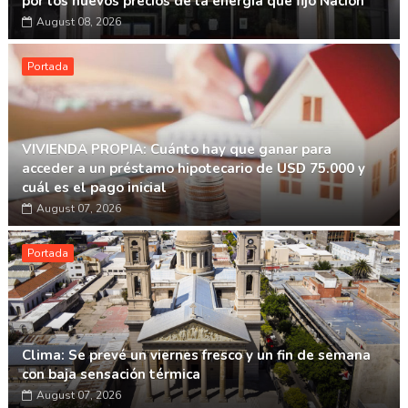
por los nuevos precios de la energía que fijó Nación
August 08, 2026
Portada
VIVIENDA PROPIA: Cuánto hay que ganar para
acceder a un préstamo hipotecario de USD 75.000 y
cuál es el pago inicial
August 07, 2026
Portada
Clima: Se prevé un viernes fresco y un fin de semana
con baja sensación térmica
August 07, 2026