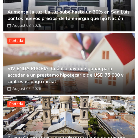
Aumenta la luz: La luz sube hasta un 30% en San Luis
por los nuevos precios de la energía que fijó Nación
August 08, 2026
Portada
VIVIENDA PROPIA: Cuánto hay que ganar para
acceder a un préstamo hipotecario de USD 75.000 y
cuál es el pago inicial
August 07, 2026
Portada