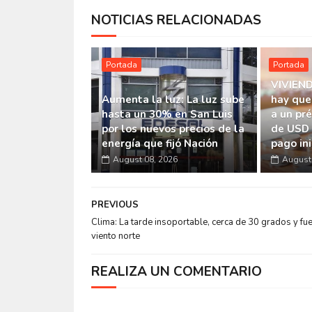
NOTICIAS RELACIONADAS
Portada
Portada
VIVIEND
Aumenta la luz: La luz sube
hay que
hasta un 30% en San Luis
a un pr
por los nuevos precios de la
de USD 
energía que fijó Nación
pago ini
August 08, 2026
August 
PREVIOUS
Clima: La tarde insoportable, cerca de 30 grados y fue
viento norte
REALIZA UN COMENTARIO