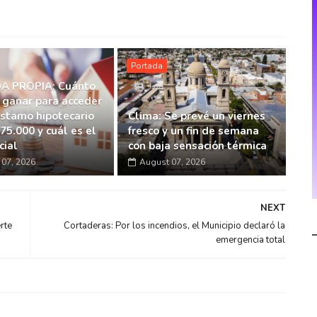
Portada
A PROPIA: Cuánto
 ganar para acceder
éstamo hipotecario
Clima: Se prevé un viernes
75.000 y cuál es el
fresco y un fin de semana
cial
con baja sensación térmica
07, 2026
August 07, 2026
NEXT
rte
Cortaderas: Por los incendios, el Municipio declaró la
emergencia total