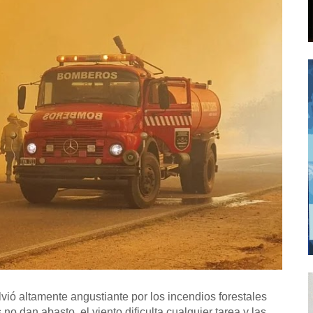
olvió altamente angustiante por los incendios forestales
 dan abasto, el viento dificulta cualquier tarea y las