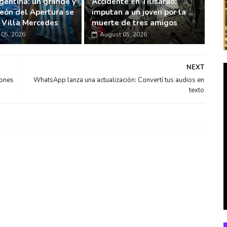
gentina: un grande y
Accidente en Tilisarao:
eón del Apertura se
imputan a un joven por la
n Villa Mercedes
muerte de tres amigos
05, 2026
August 05, 2026
NEXT
iones
WhatsApp lanza una actualización: Convertí tus audios en
texto