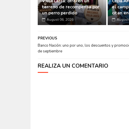
Villa Larca: ofrecen un
Copa Ar
terreno de recompensa por
el camp
un perro perdido
citan e
August 06, 2026
August 
PREVIOUS
Banco Nación: uno por uno, los descuentos y promoc
de septiembre
REALIZA UN COMENTARIO