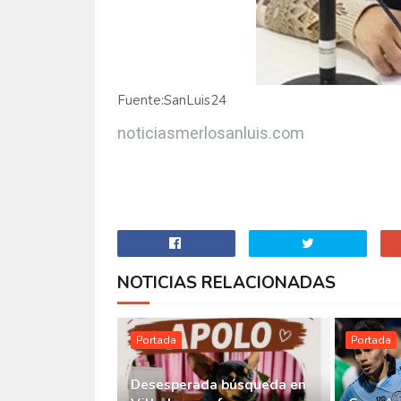
Fuente:SanLuis24
noticiasmerlosanluis.com
NOTICIAS RELACIONADAS
Portada
Portada
Desesperada búsqueda en