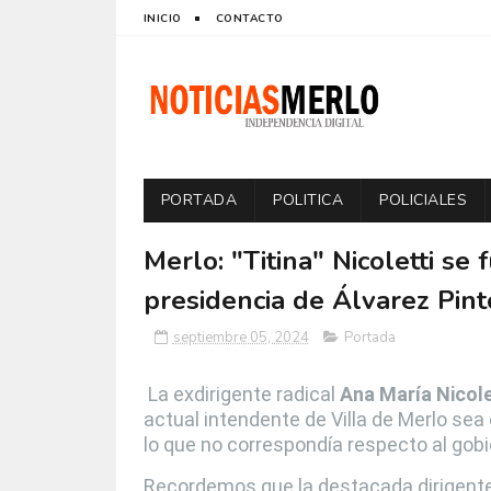
INICIO
CONTACTO
PORTADA
POLITICA
POLICIALES
Merlo: "Titina" Nicoletti s
presidencia de Álvarez Pint
septiembre 05, 2024
Portada
La exdirigente radical
Ana María Nicole
actual intendente de Villa de Merlo sea 
lo que no correspondía respecto al gobie
Recordemos que la destacada dirigent