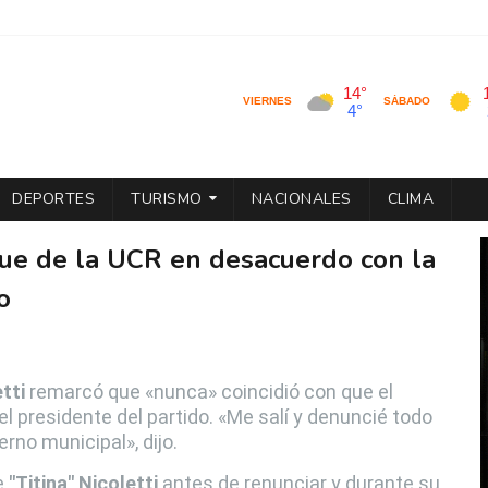
DEPORTES
TURISMO
NACIONALES
CLIMA
e fue de la UCR en desacuerdo con la
o
tti
remarcó que «nunca» coincidió con que el
el presidente del partido. «Me salí y denuncié todo
rno municipal», dijo.
e
"Titina" Nicoletti
antes de renunciar y durante su