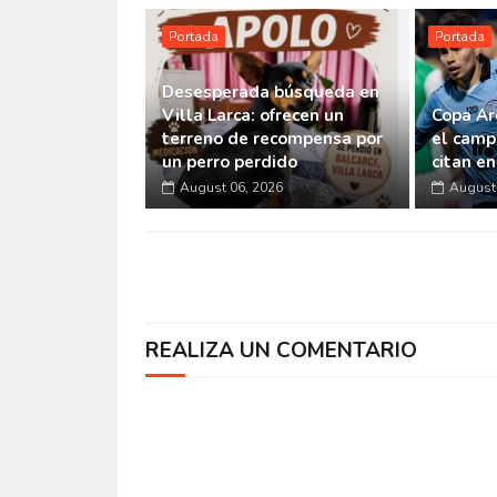
Portada
Portada
Desesperada búsqueda en
Villa Larca: ofrecen un
Copa Ar
terreno de recompensa por
el camp
un perro perdido
citan e
August 06, 2026
August 
REALIZA UN COMENTARIO