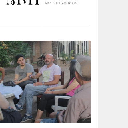
ia
oció
dijo-
ni,
da y
 una