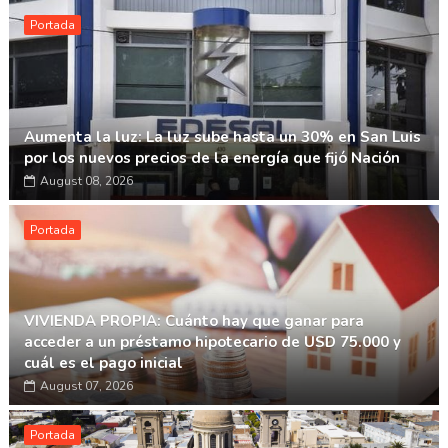
Portada
Aumenta la luz: La luz sube hasta un 30% en San Luis
por los nuevos precios de la energía que fijó Nación
August 08, 2026
Portada
VIVIENDA PROPIA: Cuánto hay que ganar para
acceder a un préstamo hipotecario de USD 75.000 y
cuál es el pago inicial
August 07, 2026
Portada