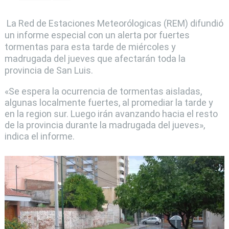
La Red de Estaciones Meteorólogicas (REM) difundió
un informe especial con un alerta por fuertes
tormentas para esta tarde de miércoles y
madrugada del jueves que afectarán toda la
provincia de San Luis.
«Se espera la ocurrencia de tormentas aisladas,
algunas localmente fuertes, al promediar la tarde y
en la region sur. Luego irán avanzando hacia el resto
de la provincia durante la madrugada del jueves»,
indica el informe.