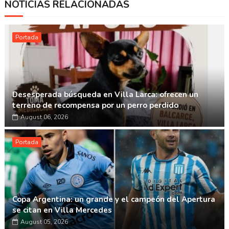
NOTICIAS RELACIONADAS
Whatsapp
Portada
Desesperada búsqueda en Villa Larca: ofrecen un
terreno de recompensa por un perro perdido
August 06, 2026
Portada
Copa Argentina: un grande y el campeón del Apertura
se citan en Villa Mercedes
August 05, 2026