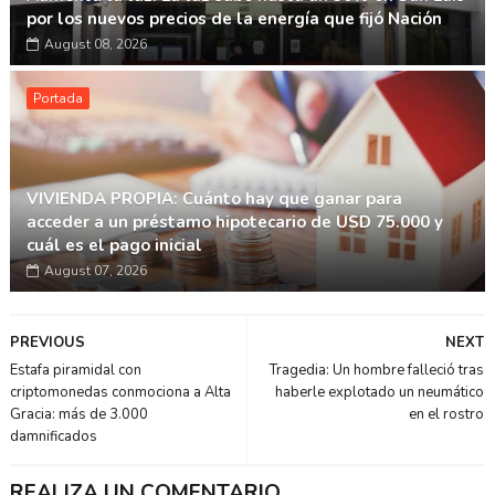
por los nuevos precios de la energía que fijó Nación
August 08, 2026
Portada
VIVIENDA PROPIA: Cuánto hay que ganar para
acceder a un préstamo hipotecario de USD 75.000 y
cuál es el pago inicial
August 07, 2026
PREVIOUS
NEXT
Estafa piramidal con
Tragedia: Un hombre falleció tras
criptomonedas conmociona a Alta
haberle explotado un neumático
Gracia: más de 3.000
en el rostro
damnificados
REALIZA UN COMENTARIO