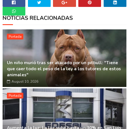
NOTICIAS RELACIONADAS
Whatsapp
Portada
Un niño murió tras ser atacado por un pitbull: "Tiene
que caer todo el peso de la ley a los tutores de estos
animales"
August 10, 2026
Portada
Aumenta la luz: La luz sube hasta un 30% en San Luis