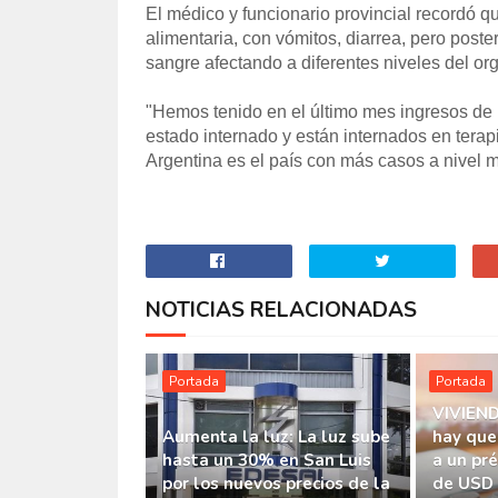
El médico y funcionario provincial recordó 
alimentaria, con vómitos, diarrea, pero poste
sangre afectando a diferentes niveles del or
"Hemos tenido en el último mes ingresos de 
estado internado y están internados en terap
Argentina es el país con más casos a nivel m
NOTICIAS RELACIONADAS
Portada
Portada
VIVIEND
Aumenta la luz: La luz sube
hay que
hasta un 30% en San Luis
a un pr
por los nuevos precios de la
de USD 