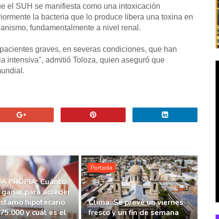
que el SUH se manifiesta como una intoxicación
riormente la bacteria que lo produce libera una toxina en
ganismo, fundamentalmente a nivel renal.
pacientes graves, en severas condiciones, que han
ia intensiva", admitió Toloza, quien aseguró que
undial.
Portada
A PROPIA: Cuánto
 ganar para acceder
éstamo hipotecario
Clima: Se prevé un viernes
75.000 y cuál es el
fresco y un fin de semana