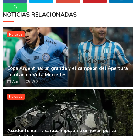
NOTICIAS RELACIONADAS
Whatsapp
Portada
Copa Argentina: un grande y el campeón del Apertura
se citan en Villa Mercedes
August 05, 2026
Portada
Accidente en Tilisarao: imputan a un joven por la