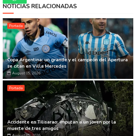
NOTICIAS RELACIONADAS
Whatsapp
Portada
Copa Argentina: un grande y el campeón del Apertura
se citan en Villa Mercedes
August 05, 2026
Portada
Accidente en Tilisarao: imputan a un joven por la
muerte de tres amigos
August 05, 2026