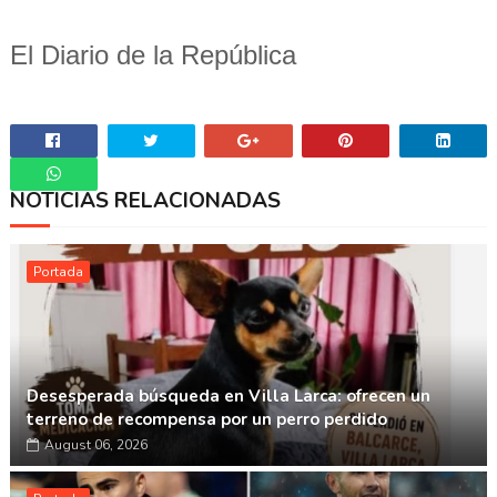
El Diario de la República
NOTICIAS RELACIONADAS
Whatsapp
Portada
Desesperada búsqueda en Villa Larca: ofrecen un
terreno de recompensa por un perro perdido
August 06, 2026