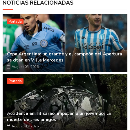
NOTICIAS RELACIONADAS
Whatsapp
Portada
Copa Argentina: un grande y el campeón del Apertura
se citan en Villa Mercedes
August 05, 2026
Portada
Accidente en Tilisarao: imputan a un joven por la
muerte de tres amigos
August 05, 2026