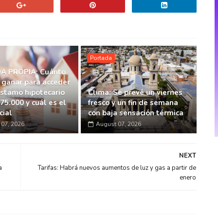
Portada
A PROPIA: Cuánto
 ganar para acceder
éstamo hipotecario
Clima: Se prevé un viernes
75.000 y cuál es el
fresco y un fin de semana
cial
con baja sensación térmica
07, 2026
August 07, 2026
NEXT
a
Tarifas: Habrá nuevos aumentos de luz y gas a partir de
enero