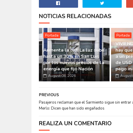
NOTICIAS RELACIONADAS
Portada
Portada
VIVIEND
Aumenta la luz: La luz sube
hay que
hasta un 30% en San Luis
a un pr
por los nuevos precios de la
de USD 
energía que fijó Nación
pago ini
August 08, 2026
August 
PREVIOUS
Pasajeros reclaman que el Sarmiento sigue sin entrar 
Merlo: Dicen que han sido engañados
REALIZA UN COMENTARIO