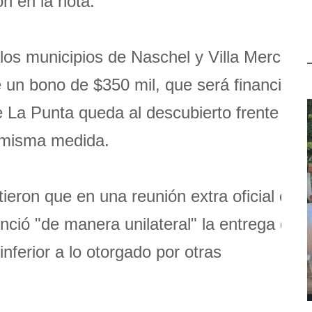
n en la nota.
 los municipios de Naschel y Villa Mercede
 un bono de $350 mil, que será financiado
 La Punta queda al descubierto frente a la
a misma medida.
rtieron que en una reunión extra oficial con
ció "de manera unilateral" la entrega de 
nferior a lo otorgado por otras