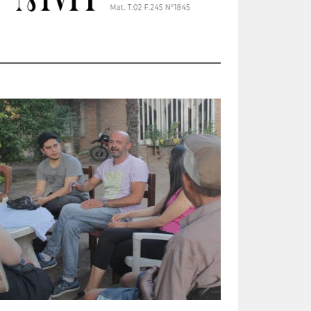
s,
 con
un