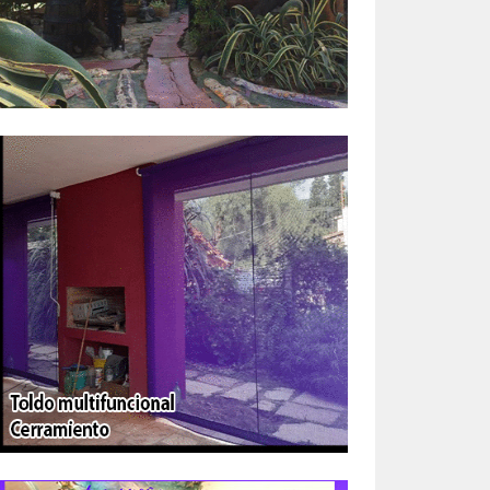
nzó
uera