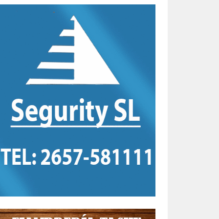
n
ros,
a
an